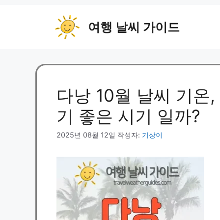
컨
텐
여행 날씨 가이드
츠
로
건
너
뛰
다낭 10월 날씨 기온,
기
기 좋은 시기 일까?
2025년 08월 12일
작성자:
기상이