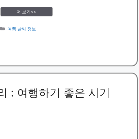
더 보기>>
카
여행 날씨 정보
테
고
리
리 : 여행하기 좋은 시기