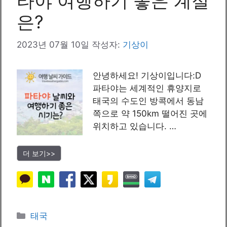
타야 여행하기 좋은 계절
은?
2023년 07월 10일
작성자:
기상이
안녕하세요! 기상이입니다:D
파타야는 세계적인 휴양지로
태국의 수도인 방콕에서 동남
쪽으로 약 150km 떨어진 곳에
위치하고 있습니다. …
더 보기>>
카
태국
테