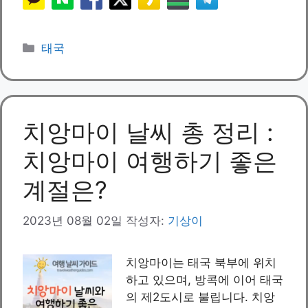
카
태국
테
고
리
치앙마이 날씨 총 정리 :
치앙마이 여행하기 좋은
계절은?
2023년 08월 02일
작성자:
기상이
치앙마이는 태국 북부에 위치
하고 있으며, 방콕에 이어 태국
의 제2도시로 불립니다. 치앙