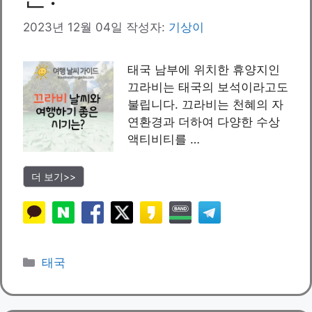
2023년 12월 04일
작성자:
기상이
태국 남부에 위치한 휴양지인
끄라비는 태국의 보석이라고도
불립니다. 끄라비는 천혜의 자
연환경과 더하여 다양한 수상
액티비티를 …
더 보기>>
카
태국
테
고