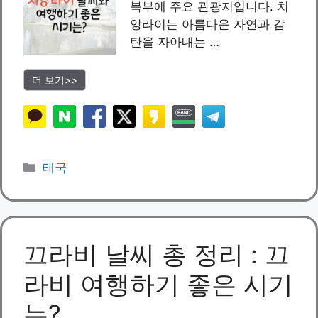
북부에 주요 관광지입니다. 치
앙라이는 아름다운 자연과 감
탄을 자아내는 …
더 보기>>
카
태국
테
고
리
끄라비 날씨 총 정리 : 끄
라비 여행하기 좋은 시기
는?