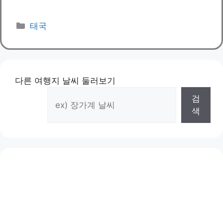
카
태국
테
고
리
다른 여행지 날씨 둘러보기
검
색