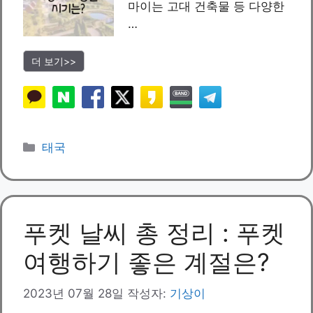
마이는 고대 건축물 등 다양한
…
더 보기>>
카
태국
테
고
리
푸켓 날씨 총 정리 : 푸켓
여행하기 좋은 계절은?
2023년 07월 28일
작성자:
기상이