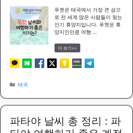
푸켓은 태국에서 가장 큰 섬으
로 전 세계 많은 사람들이 찾는
인기 휴양지입니다. 푸켓은 휴
양지인만큼 여행 …
더 보기>>
카
태국
테
고
리
파타야 날씨 총 정리 : 파