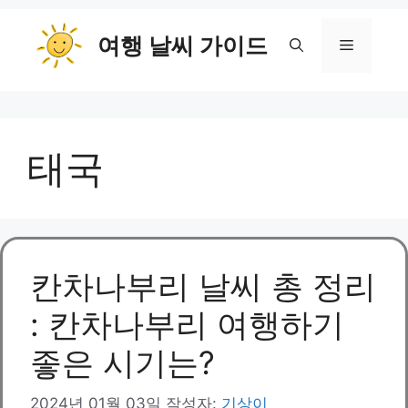
컨
여행 날씨 가이드
텐
메
츠
로
뉴
건
너
태국
뛰
기
칸차나부리 날씨 총 정리
: 칸차나부리 여행하기
좋은 시기는?
2024년 01월 03일
작성자:
기상이