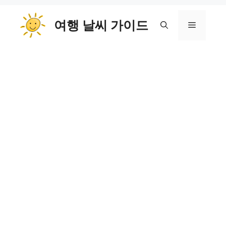
컨
여행 날씨 가이드
텐
메
츠
로
뉴
건
너
뛰
기