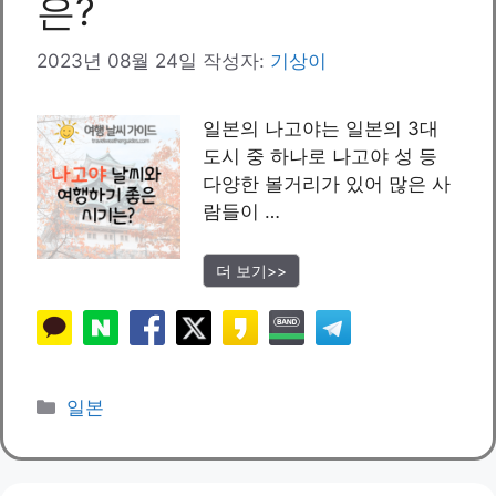
은?
2023년 08월 24일
작성자:
기상이
일본의 나고야는 일본의 3대
도시 중 하나로 나고야 성 등
다양한 볼거리가 있어 많은 사
람들이 …
더 보기>>
카
일본
테
고
리