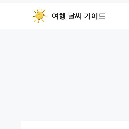
컨
텐
여행 날씨 가이드
츠
로
건
너
뛰
기