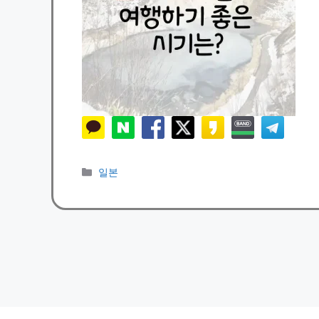
카
일본
테
고
리