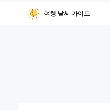
컨
텐
여행 날씨 가이드
츠
로
건
너
뛰
기