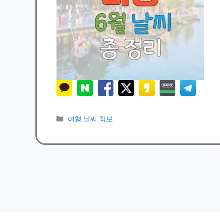
카
여행 날씨 정보
테
고
리