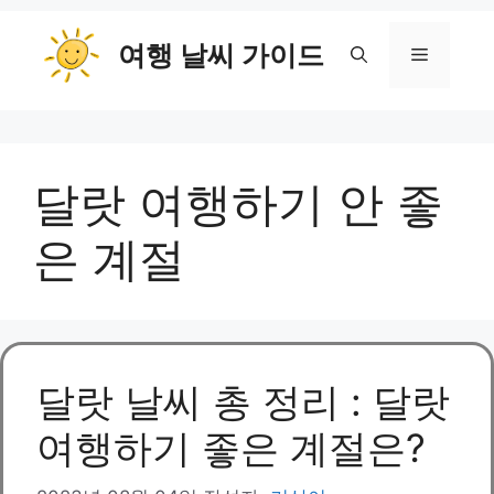
컨
여행 날씨 가이드
텐
메
츠
로
뉴
건
너
달랏 여행하기 안 좋
뛰
기
은 계절
달랏 날씨 총 정리 : 달랏
여행하기 좋은 계절은?