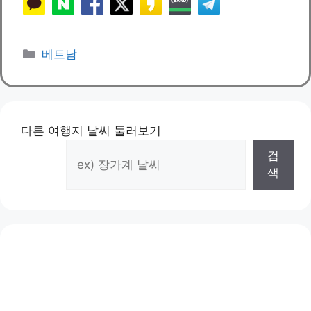
카
베트남
테
고
리
다른 여행지 날씨 둘러보기
검
색