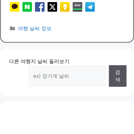
카
여행 날씨 정보
테
고
리
다른 여행지 날씨 둘러보기
검
색