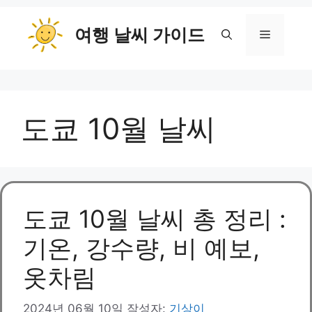
컨
여행 날씨 가이드
텐
메
츠
로
뉴
건
너
도쿄 10월 날씨
뛰
기
도쿄 10월 날씨 총 정리 :
기온, 강수량, 비 예보,
옷차림
2024년 06월 10일
작성자:
기상이