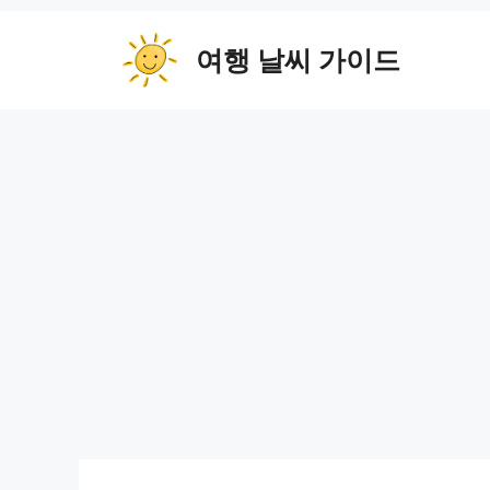
컨
텐
여행 날씨 가이드
츠
로
건
너
뛰
기