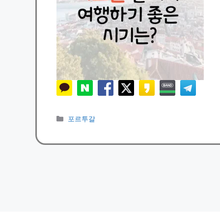
카
포르투갈
테
고
리