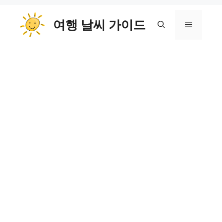
컨
여행 날씨 가이드
텐
메
츠
로
뉴
건
너
뛰
기