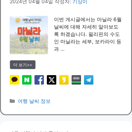
2024년 04월 04일
작성자:
기상이
이번 게시글에서는 마닐라 6월
날씨에 대해 자세히 알아보도
록 하겠습니다. 필리핀의 수도
인 마닐라는 세부, 보카라이 등
과 …
더 보기>>
카
여행 날씨 정보
테
고
리