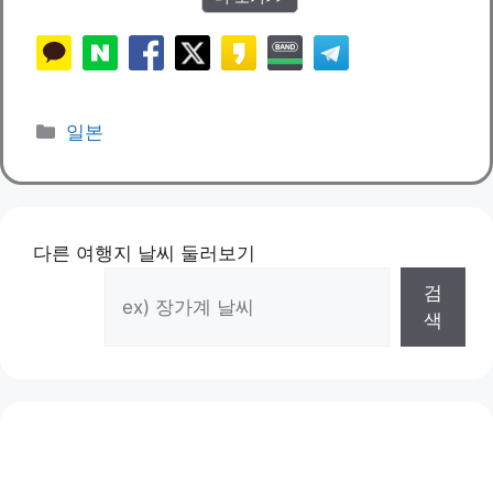
카
일본
테
고
리
다른 여행지 날씨 둘러보기
검
색