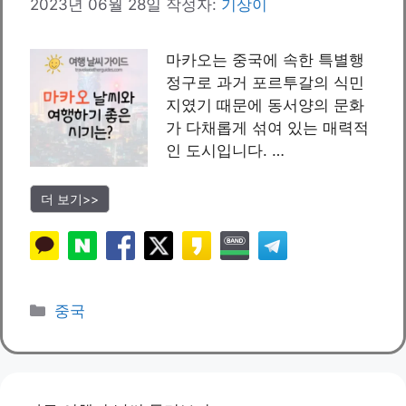
2023년 06월 28일
작성자:
기상이
마카오는 중국에 속한 특별행
정구로 과거 포르투갈의 식민
지였기 때문에 동서양의 문화
가 다채롭게 섞여 있는 매력적
인 도시입니다. …
더 보기>>
카
중국
테
고
리