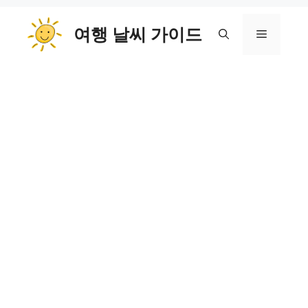
컨
여행 날씨 가이드
텐
메
츠
로
뉴
건
너
뛰
기