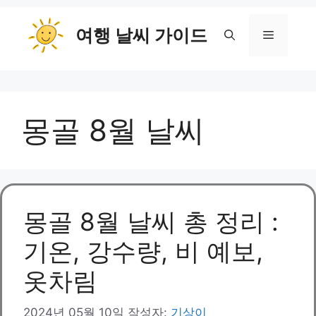
컨
여행 날씨 가이드
텐
메
츠
로
뉴
건
너
몽골 8월 날씨
뛰
기
몽골 8월 날씨 총 정리 :
기온, 강수량, 비 예보,
옷차림
2024년 05월 10일
작성자:
기상이