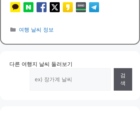
카
여행 날씨 정보
테
고
리
다른 여행지 날씨 둘러보기
검
색