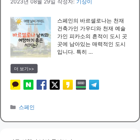
2023년 08월 29일
작성자:
기상이
스페인의 바르셀로나는 천재
건축가인 가우디와 천재 예술
가인 피카소의 흔적이 도시 곳
곳에 남아있는 매력적인 도시
입니다. 특히 …
더 보기>>
카
스페인
테
고
리