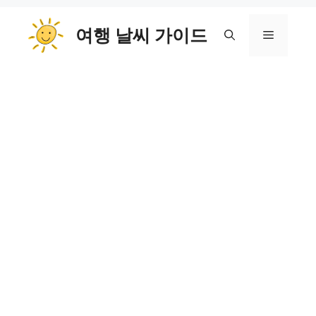
컨
여행 날씨 가이드
텐
메
츠
로
뉴
건
너
뛰
기