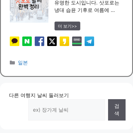
유명한 도시입니다. 삿포로는
냉대 습윤 기후로 여름에 …
더 보기>>
카
일본
테
고
리
다른 여행지 날씨 둘러보기
검
색