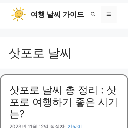
컨
여행 날씨 가이드
텐
메
츠
로
뉴
건
너
삿포로 날씨
뛰
기
삿포로 날씨 총 정리 : 삿
포로 여행하기 좋은 시기
는?
2023년 11월 12일
작성자:
기상이