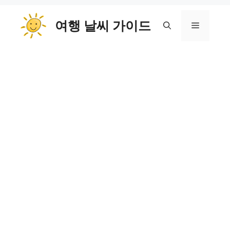
컨
여행 날씨 가이드
텐
메
츠
로
뉴
건
너
뛰
기