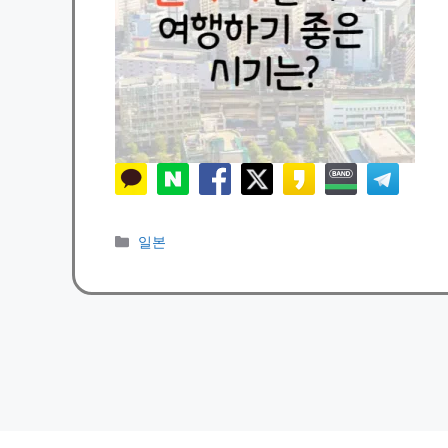
카
일본
테
고
리