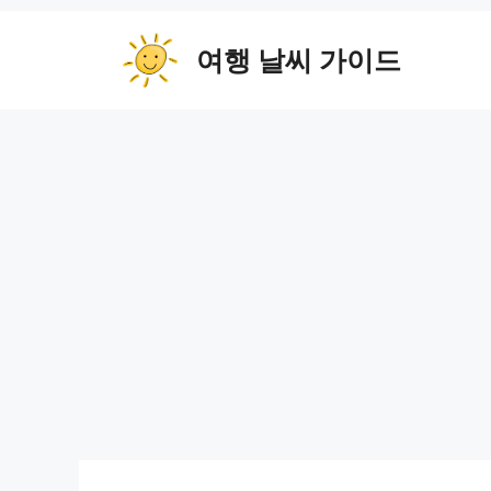
컨
텐
여행 날씨 가이드
츠
로
건
너
뛰
기