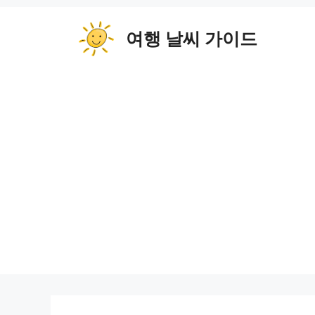
컨
텐
여행 날씨 가이드
츠
로
건
너
뛰
기