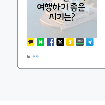
카
호주
테
고
리