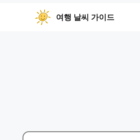
컨
텐
여행 날씨 가이드
츠
로
건
너
뛰
기