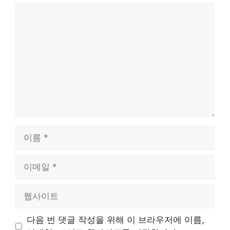
댓
글
이
름
이
메
일
웹
사
이
다음 번 댓글 작성을 위해 이 브라우저에 이름,
트