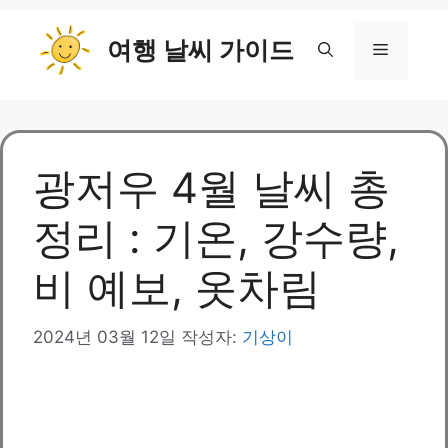
컨
여행 날씨 가이드
텐
메
츠
로
뉴
건
너
뛰
광저우 4월 날씨 총
기
정리 : 기온, 강수량,
비 예보, 옷차림
2024년 03월 12일
작성자:
기상이