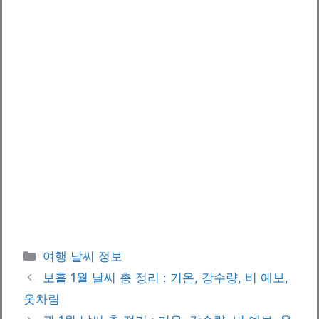
카
여행 날씨 정보
테
보홀 1월 날씨 총 정리 : 기온, 강수량, 비 예보,
고
옷차림
리