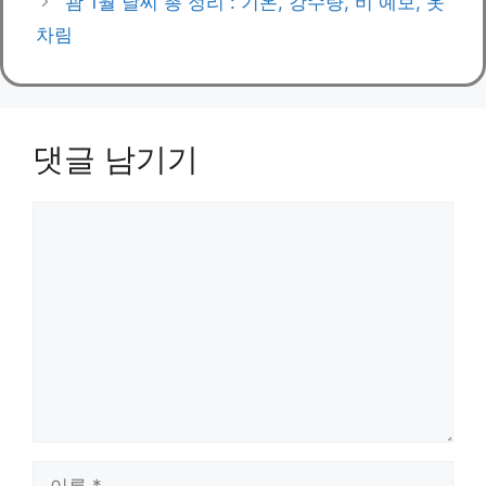
괌 1월 날씨 총 정리 : 기온, 강수량, 비 예보, 옷
차림
댓글 남기기
댓
글
이