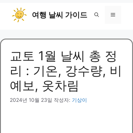
컨
여행 날씨 가이드
텐
메
츠
로
뉴
건
너
뛰
교토 1월 날씨 총 정
기
리 : 기온, 강수량, 비
예보, 옷차림
2024년 10월 23일
작성자:
기상이