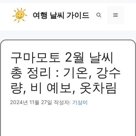
컨
여행 날씨 가이드
텐
메
츠
로
뉴
건
너
뛰
구마모토 2월 날씨
기
총 정리 : 기온, 강수
량, 비 예보, 옷차림
2024년 11월 27일
작성자:
기상이