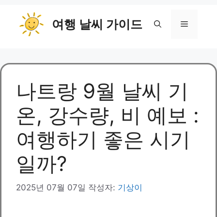
컨
여행 날씨 가이드
텐
메
츠
로
뉴
건
너
뛰
나트랑 9월 날씨 기
기
온, 강수량, 비 예보 :
여행하기 좋은 시기
일까?
2025년 07월 07일
작성자:
기상이