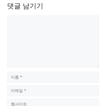
댓글 남기기
댓
글
이
름
이
메
일
웹