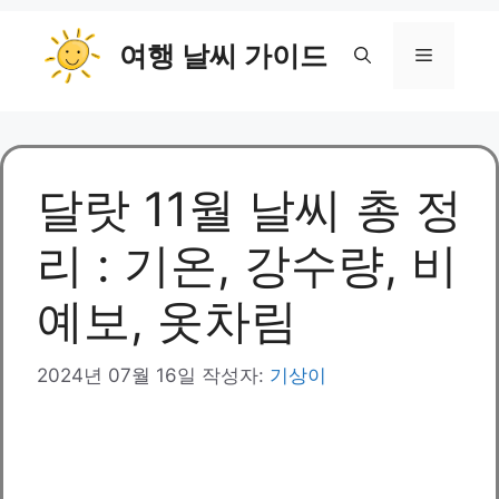
컨
여행 날씨 가이드
텐
메
츠
로
뉴
건
너
뛰
달랏 11월 날씨 총 정
기
리 : 기온, 강수량, 비
예보, 옷차림
2024년 07월 16일
작성자:
기상이