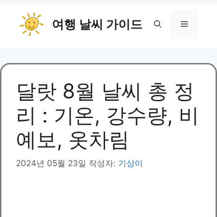
컨
여행 날씨 가이드
텐
메
츠
로
뉴
건
너
뛰
달랏 8월 날씨 총 정
기
리 : 기온, 강수량, 비
예보, 옷차림
2024년 05월 23일
작성자:
기상이