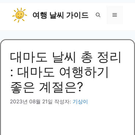
컨
여행 날씨 가이드
텐
메
츠
로
뉴
건
너
뛰
대마도 날씨 총 정리
기
: 대마도 여행하기
좋은 계절은?
2023년 08월 21일
작성자:
기상이