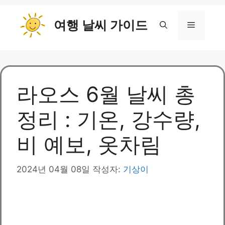
컨
여행 날씨 가이드
텐
메
츠
로
뉴
건
너
뛰
라오스 6월 날씨 총
기
정리 : 기온, 강수량,
비 예보, 옷차림
2024년 04월 08일
작성자:
기상이