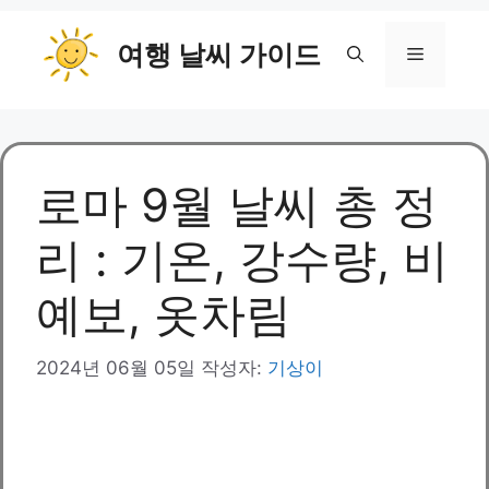
컨
여행 날씨 가이드
텐
메
츠
로
뉴
건
너
뛰
로마 9월 날씨 총 정
기
리 : 기온, 강수량, 비
예보, 옷차림
2024년 06월 05일
작성자:
기상이