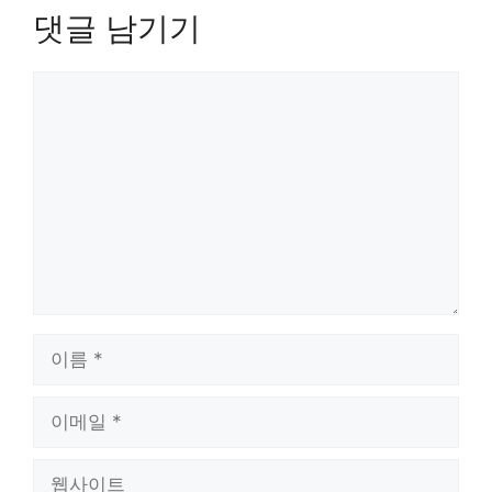
댓글 남기기
댓
글
이
름
이
메
일
웹