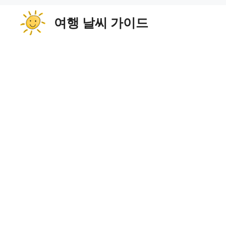
컨
여행 날씨 가이드
텐
츠
로
건
너
뛰
기