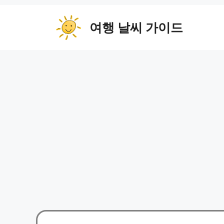
컨
텐
여행 날씨 가이드
츠
로
건
너
뛰
기