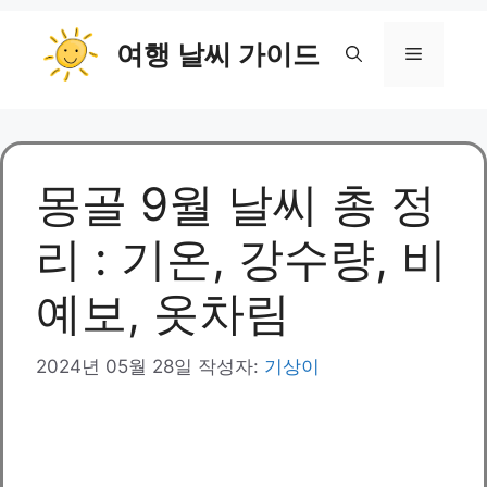
컨
여행 날씨 가이드
텐
메
츠
로
뉴
건
너
뛰
몽골 9월 날씨 총 정
기
리 : 기온, 강수량, 비
예보, 옷차림
2024년 05월 28일
작성자:
기상이