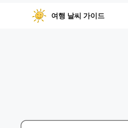
컨
텐
여행 날씨 가이드
츠
로
건
너
뛰
기