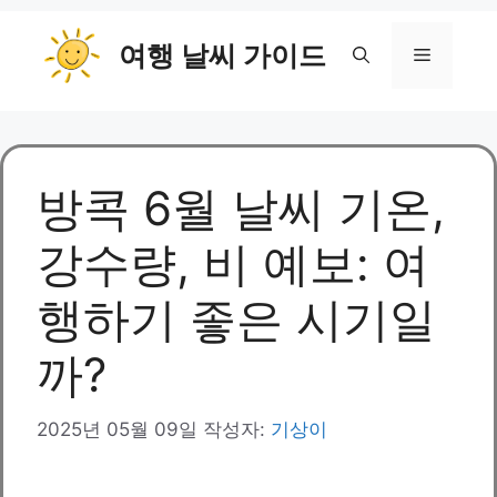
컨
여행 날씨 가이드
텐
메
츠
로
뉴
건
너
뛰
방콕 6월 날씨 기온,
기
강수량, 비 예보: 여
행하기 좋은 시기일
까?
2025년 05월 09일
작성자:
기상이