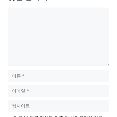
댓
글
이
름
이
메
일
웹
사
이