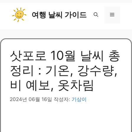
컨
여행 날씨 가이드
텐
메
츠
로
뉴
건
너
뛰
삿포로 10월 날씨 총
기
정리 : 기온, 강수량,
비 예보, 옷차림
2024년 06월 16일
작성자:
기상이