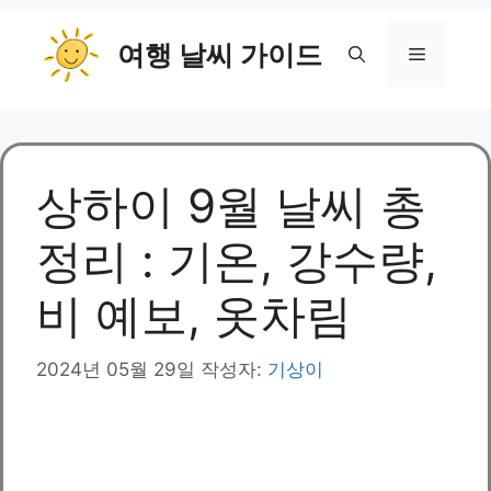
컨
여행 날씨 가이드
텐
메
츠
로
뉴
건
너
뛰
상하이 9월 날씨 총
기
정리 : 기온, 강수량,
비 예보, 옷차림
2024년 05월 29일
작성자:
기상이