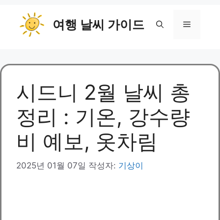
컨
여행 날씨 가이드
텐
메
츠
로
뉴
건
너
뛰
시드니 2월 날씨 총
기
정리 : 기온, 강수량
비 예보, 옷차림
2025년 01월 07일
작성자:
기상이