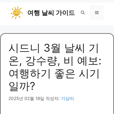
컨
여행 날씨 가이드
텐
메
츠
로
뉴
건
너
뛰
시드니 3월 날씨 기
기
온, 강수량, 비 예보:
여행하기 좋은 시기
일까?
2025년 02월 18일
작성자:
기상이