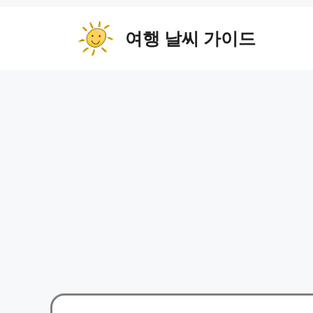
컨
텐
여행 날씨 가이드
츠
로
건
너
뛰
기