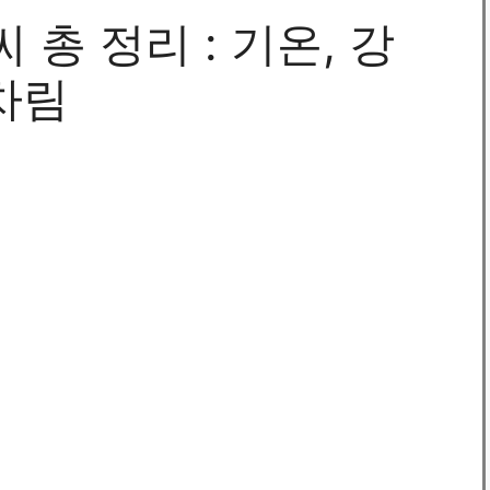
 총 정리 : 기온, 강
옷차림