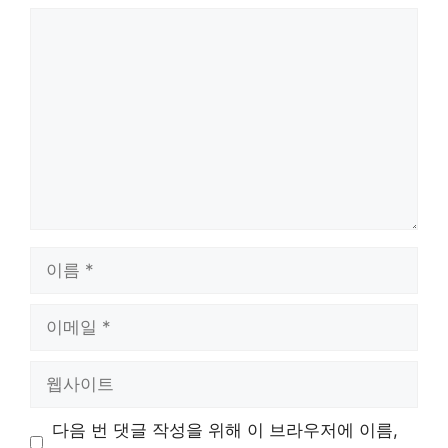
댓
글
이
름
이
메
일
웹
사
이
다음 번 댓글 작성을 위해 이 브라우저에 이름,
트