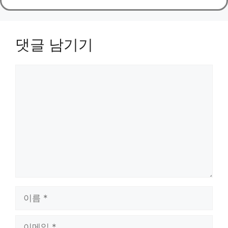
댓글 남기기
댓
글
이
름
이