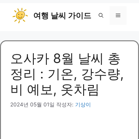
컨
여행 날씨 가이드
텐
메
츠
로
뉴
건
너
뛰
오사카 8월 날씨 총
기
정리 : 기온, 강수량,
비 예보, 옷차림
2024년 05월 01일
작성자:
기상이