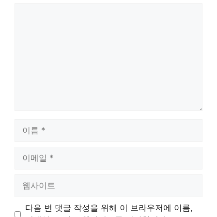
댓
글
이
름
이
메
일
웹
사
이
다음 번 댓글 작성을 위해 이 브라우저에 이름,
트