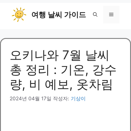
컨
여행 날씨 가이드
텐
메
츠
로
뉴
건
너
뛰
오키나와 7월 날씨
기
총 정리 : 기온, 강수
량, 비 예보, 옷차림
2024년 04월 17일
작성자:
기상이