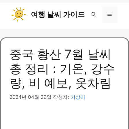
컨
여행 날씨 가이드
텐
메
츠
로
뉴
건
너
뛰
중국 황산 7월 날씨
기
총 정리 : 기온, 강수
량, 비 예보, 옷차림
2024년 04월 29일
작성자:
기상이