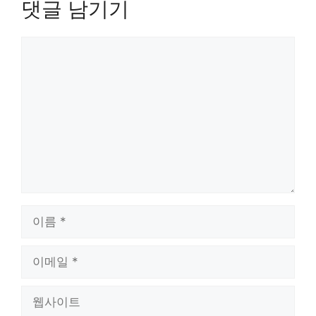
댓글 남기기
댓
글
이
름
이
메
일
웹
사