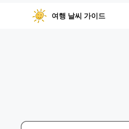
컨
텐
여행 날씨 가이드
츠
로
건
너
뛰
기