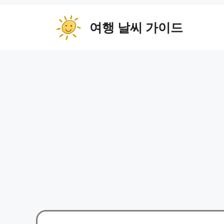
컨
텐
여행 날씨 가이드
츠
로
건
너
뛰
기