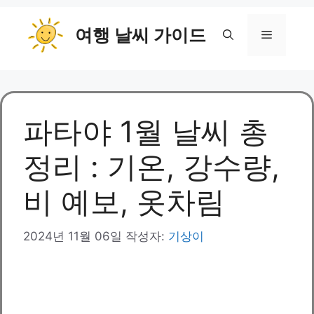
컨
여행 날씨 가이드
텐
메
츠
로
뉴
건
너
뛰
파타야 1월 날씨 총
기
정리 : 기온, 강수량,
비 예보, 옷차림
2024년 11월 06일
작성자:
기상이