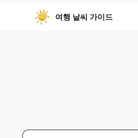
컨
텐
여행 날씨 가이드
츠
로
건
너
뛰
기