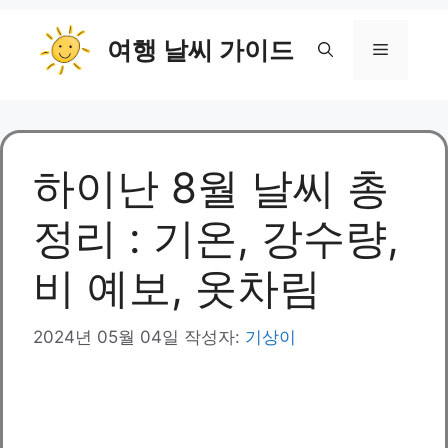
컨
여행 날씨 가이드
텐
메
츠
로
뉴
건
너
뛰
하이난 8월 날씨 총
기
정리 : 기온, 강수량,
비 예보, 옷차림
2024년 05월 04일
작성자:
기상이