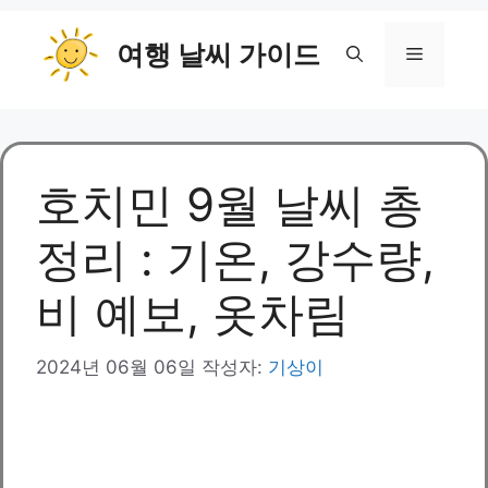
컨
여행 날씨 가이드
텐
메
츠
로
뉴
건
너
뛰
호치민 9월 날씨 총
기
정리 : 기온, 강수량,
비 예보, 옷차림
2024년 06월 06일
작성자:
기상이