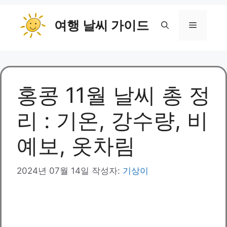
컨
여행 날씨 가이드
텐
메
츠
로
뉴
건
너
뛰
홍콩 11월 날씨 총 정
기
리 : 기온, 강수량, 비
예보, 옷차림
2024년 07월 14일
작성자:
기상이