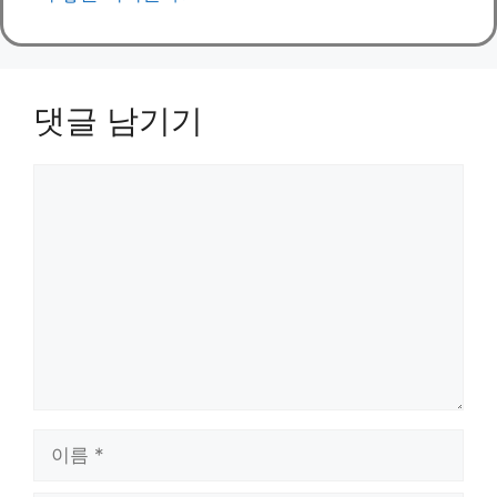
댓글 남기기
댓
글
이
름